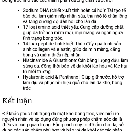
bong tróc nhờ vào các thành phần dưỡng chất vượt trội:
Sodium DNA (chiết xuất tinh hoàn cá hồi): Tái tạo tế
bào da, làm giảm nếp nhăn sâu, thu nhỏ lỗ chân lông
và tăng cường độ đàn hồi cho làn da.
17 loại amino acid thiết yếu: Cung cấp dưỡng chất,
giúp da trở nên mềm mại, mịn màng và ngăn ngừa
tình trạng bong tróc.
14 loại peptide tinh khiết: Thúc đẩy quá trình sản
sinh collagen và elastin, giúp da mịn màng, căng
bóng và giảm thiểu nếp nhăn.
Niacinamide & Glutathione: Cân bằng lượng dầu, làm
sáng da, đồng thời bảo vệ da khỏi lão hóa và tác hại
từ môi trường.
Hyaluronic acid & Panthenol: Giúp giữ nước, hỗ trợ
làm dịu và phục hồi hiệu quả cho làn da khô, bong
tróc.
Kết luận
Để khắc phục tình trạng da mặt khô bong tróc, việc hiểu rõ
nguyên nhân và áp dụng đúng phương pháp chăm sóc da là
điều vô cùng quan trọng. Bằng cách duy trì độ ẩm cho da, sử
dụng các sản phẩm phù hợp và bảo vệ da khỏi các tác nhân