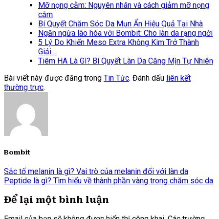
Mỡ nọng cằm: Nguyên nhân và cách giảm mỡ nọng
cằm
Bí Quyết Chăm Sóc Da Mụn Ẩn Hiệu Quả Tại Nhà
Ngăn ngừa lão hóa với Bombit: Cho làn da rạng ngời
5 Lý Do Khiến Meso Extra Không Kim Trở Thành
Giải…
Tiêm HA Là Gì? Bí Quyết Làn Da Căng Mịn Tự Nhiên
Bài viết này được đăng trong
Tin Tức
. Đánh dấu
liên kết
thường trực
.
Bombit
Sắc tố melanin là gì? Vai trò của melanin đối với làn da
Peptide là gì? Tìm hiểu về thành phần vàng trong chăm sóc da
Để lại một bình luận
Email của bạn sẽ không được hiển thị công khai.
Các trường