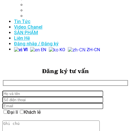
Chuyên Gia & Bác Sĩ
Viện trưởng viện EHL BIO Korea
Bác sĩ thương hiệu tại Việt Nam
Tin Tức
Video Chanel
SẢN PHẨM
Liên Hệ
Đăng nhập / Đăng ký
VI
EN
KO
ZH-CN
Đăng ký tư vấn
Đại lí
Khách lẻ