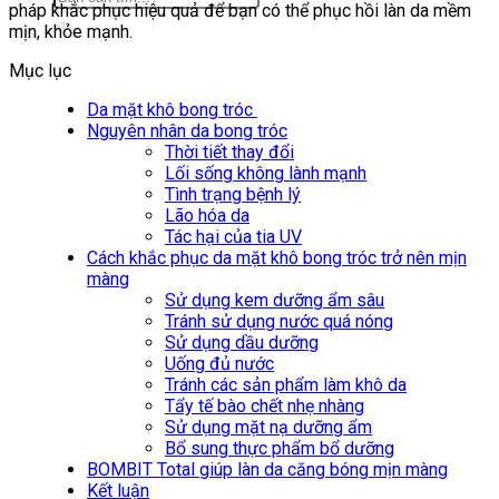
pháp khắc phục hiệu quả để bạn có thể phục hồi làn da mềm
kiếm:
mịn, khỏe mạnh.
Mục lục
Da mặt khô bong tróc
Nguyên nhân da bong tróc
Thời tiết thay đổi
Lối sống không lành mạnh
Tình trạng bệnh lý
Lão hóa da
Tác hại của tia UV
Cách khắc phục da mặt khô bong tróc trở nên mịn
màng
Sử dụng kem dưỡng ẩm sâu
Tránh sử dụng nước quá nóng
Sử dụng dầu dưỡng
Uống đủ nước
Tránh các sản phẩm làm khô da
Tẩy tế bào chết nhẹ nhàng
Sử dụng mặt nạ dưỡng ẩm
Bổ sung thực phẩm bổ dưỡng
BOMBIT Total giúp làn da căng bóng mịn màng
Kết luận