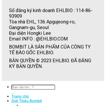
Số đăng ký kinh doanh EHLBIO : 114-86-
93909
Tòa nhà EHL, 136 Apgujeong-ro,
Gangnam-gu, Seoul
Đại diện Hongki Lee
Email INFO : @EHLBIO.COM
BOMBIT LÀ SẢN PHẨM CỦA CÔNG TY
TẾ BÀO GỐC EHLBIO.
BẢN QUYỀN © 2023 EHLBIO. ĐÃ ĐĂNG
KÝ BẢN QUYỀN.
Tìm
kiếm:
Trang chủ
Giới Thiệu Bombit
Hệ Thống Đối Tác