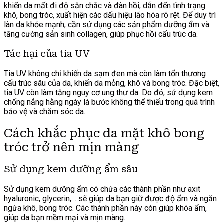
khiến da mất đi độ săn chắc và đàn hồi, dẫn đến tình trạng
khô, bong tróc, xuất hiện các dấu hiệu lão hóa rõ rệt. Để duy trì
làn da khỏe mạnh, cần sử dụng các sản phẩm dưỡng ẩm và
tăng cường sản sinh collagen, giúp phục hồi cấu trúc da.
Tác hại của tia UV
Tia UV không chỉ khiến da sạm đen mà còn làm tổn thương
cấu trúc sâu của da, khiến da mỏng, khô và bong tróc. Đặc biệt,
tia UV còn làm tăng nguy cơ ung thư da. Do đó, sử dụng kem
chống nắng hằng ngày là bước không thể thiếu trong quá trình
bảo vệ và chăm sóc da.
Cách khắc phục da mặt khô bong
tróc trở nên mịn màng
Sử dụng kem dưỡng ẩm sâu
Sử dụng kem dưỡng ẩm có chứa các thành phần như axit
hyaluronic, glycerin,… sẽ giúp da bạn giữ được độ ẩm và ngăn
ngừa khô, bong tróc. Các thành phần này còn giúp khóa ẩm,
giúp da bạn mềm mại và mịn màng.