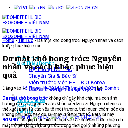
Bỏ
VI
EN
KO
ZH-CN
qua
nội
dung
Home
-
Tin Tức
-
Da mặt khô bong tróc: Nguyên nhân và cách
khắc phục hiệu quả
Da mặt khô bong tróc: Nguyên
Trang chủ
Giới Thiệu Bombit
nhân và cách khắc phục hiệu
Hệ Thống Đối Tác
quả
Chuyên Gia & Bác Sĩ
Viện trưởng viện EHL BIO Korea
Đăng vào
16 Tháng 10, 2024
16 Tháng 10, 2024
bởi
Bombit
Bác sĩ thương hiệu tại Việt Nam
Tin Tức
Da mặt khô bong tróc
không chỉ gây khó chịu mà còn ảnh
Video Chanel
hưởng đến vẻ ngoài và sức khỏe của làn da. Nguyên nhân có
SẢN PHẨM
thể xuất phát từ các yếu tố môi trường, thói quen chăm sóc da
Liên Hệ
không phù hợp, hay do sự thay đổi nội tiết tố. Bài viết này
VI
EN
KO
ZH-CN
BOMBIT
sẽ giúp bạn hiểu rõ hơn về các nguyên nhân khiến da
mặt trở nên khô và bong tróc, đồng thời gợi ý những phương
Tìm