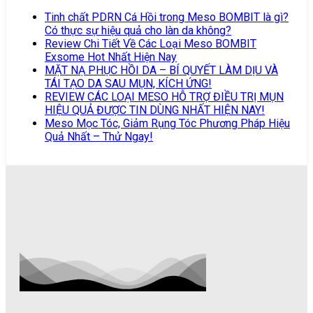
Tinh chất PDRN Cá Hồi trong Meso BOMBIT là gì?
Có thực sự hiệu quả cho làn da không?
Review Chi Tiết Về Các Loại Meso BOMBIT
Exsome Hot Nhất Hiện Nay
MẶT NẠ PHỤC HỒI DA – BÍ QUYẾT LÀM DỊU VÀ
TÁI TẠO DA SAU MỤN, KÍCH ỨNG!
REVIEW CÁC LOẠI MESO HỖ TRỢ ĐIỀU TRỊ MỤN
HIỆU QUẢ ĐƯỢC TIN DÙNG NHẤT HIỆN NAY!
Meso Mọc Tóc, Giảm Rụng Tóc Phương Pháp Hiệu
Quả Nhất – Thử Ngay!